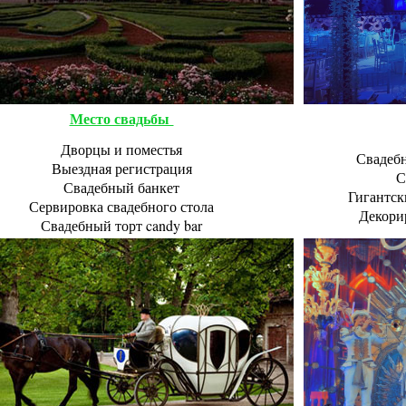
Место свадьбы
Дворцы и поместья
Свадебн
Выездная регистрация
С
Свадебный банкет
Гигантск
Сервировка свадебного стола
Декори
Свадебный торт candy bar