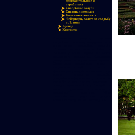
пригласительные и
атрибутика
Свадебные голуби
Сигарная комната
Кальянная комната
Фейерверк, салют на свадьбу
в Латвии
Аренда
Контакты
Свадебные услуги, лучшее
свадебное агенство, координация и
организация свадьбы, свадьба
Юрмала, летняя терасса 7Sky в
Юрмале у моря - идеальное место
свадебного торжества. Свадебное
декорирование в различных цветах,
Идеальные свадебные торты ,
свадебные голуби , салют ,
фейерверки , свадебный парикмахер
место проведения свадьбы
,свадебное оформление , карета на
свадьбу 7 sky аренда лимузина ,
аренда вертолета 7 sky. Свадебная
карета - идеальный и изысканный
свадебный транспорт. 7Sky
Entertainment предоставит услуги
мировых звезд на Вашей свадьбе.