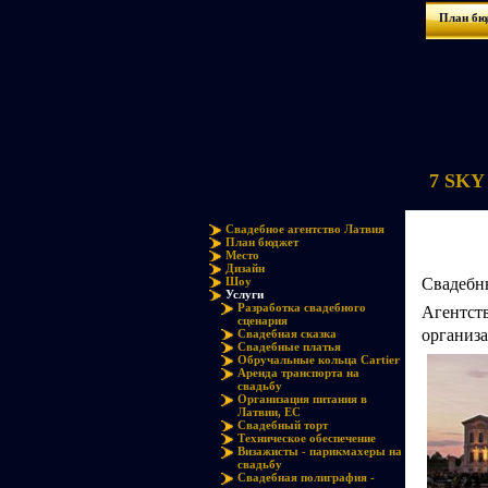
План бю
7 SKY 
Свадебное агентство Латвия
План бюджет
Место
Дизайн
Свадебн
Шоу
Услуги
Агентст
Разработка свадебного
сценария
организ
Свадебная сказка
Свадебные платья
Обручальные кольца Cartier
Аренда транспорта на
свадьбу
Организация питания в
Латвии, ЕС
Свадебный торт
Техническое обеспечение
Визажисты - парикмахеры на
свадьбу
Свадебная полиграфия -