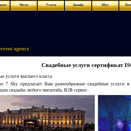
джет
Место
Услуги
Дизайн
Шоу
Кон
event agency
Свадебные услуги
сертификат
IS
ые услуги высшего класса
во
Sky предлагает Вам разнообразные свадебные услуги 
7
ации свадьбы любого масштаба, B
B сервис .
2