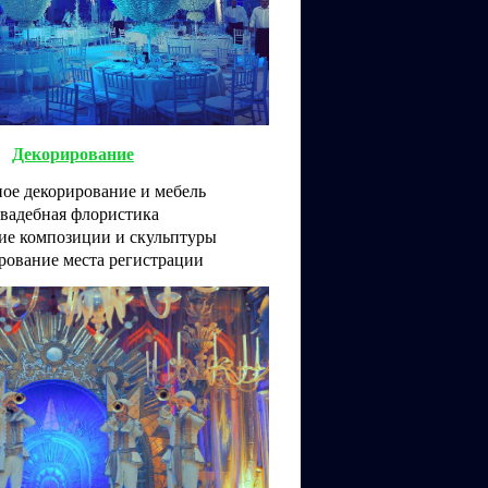
Декорирование
ое декорирование и мебель
вадебная флористика
ие композиции и скульптуры
рование места регистрации