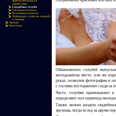
пригласительные и
атрибутика
Свадебные голуби
Сигарная комната
Кальянная комната
Фейерверк, салют на свадьбу
в Латвии
Аренда
Контакты
свадебные голуби, голуби на
свадьбу, свадебные голуби, голуби
на свадьбу, свадебные голуби,
голуби на свадьбу, свадебные
голуби, голуби на свадьбу, выпуск
голубей на свадьбу, голбуи на
свадьбу в Риге, голуби в Риге на
свдаьбу, голуби выпуск в Риге,
голуби в аренду
Обыкновенно голубей выпускаю
молодожёнов месте, или же пере
руках, позволив фотографам и оп
с гостями восторженно следя за 
Часто, голубям привязывают к
определяют пол первенца молодо
Также, можно раздать свадебны
зрелища, когда вслед за двумя п