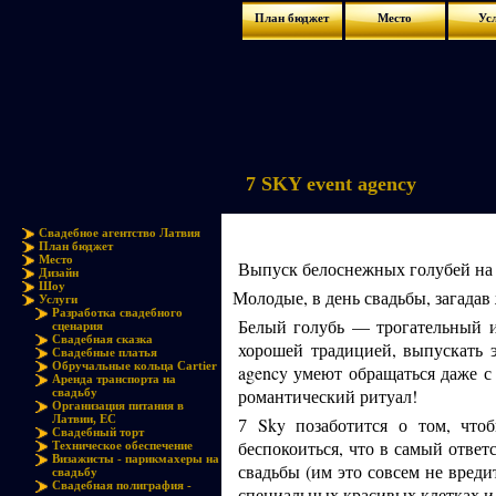
План бюджет
Место
Ус
7 SKY event agency
Свадебное агентство Латвия
План бюджет
Место
Выпуск белоснежных голубей на 
Дизайн
Шоу
Молодые, в день свадьбы, загадав 
Услуги
Разработка свадебного
Белый голубь — трогательный и
сценария
Свадебная сказка
хорошей традицией, выпускать
Свадебные платья
Обручальные кольца Cartier
agency умеют обращаться даже с
Аренда транспорта на
романтический ритуал!
свадьбу
Организация питания в
Латвии, ЕС
Sky позаботится о том, что
7
Свадебный торт
беспокоиться, что в самый отве
Техническое обеспечение
Визажисты - парикмахеры на
свадьбы (им это совсем не вреди
свадьбу
Свадебная полиграфия -
специальных красивых клетках и