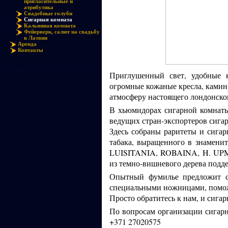
пригласительные и
атрибутика
Свадебные голуби
Сигарная комната
Кальянная комната
Фейерверк, салют на свадьбу
в Латвии
Аренда
Контакты
Сигарный клуб. Сигарная комната.
Приглушенный свет, удобные к
огромные кожаные кресла, камин,
атмосферу настоящего лондонско
В хьюмидорах сигарной комнаты
ведущих стран-экспортеров сигар
Здесь собраны раритеты и сига
табака, выращенного в знамени
LUISITANIA, ROBAINA, H. UP
из темно-вишневого дерева подд
Опытный фумилье предложит си
специальными ножницами, помож
Просто обратитесь к нам, и сига
По вопросам организации сигарно
+371 27020575