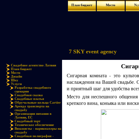
План бюджет
Место
Ус
7 SKY event agency
Сигар
Свадебное агентство Латвия
План бюджет
Место
Сигарная комната - это культ
Дизайн
Шоу
наслаждения на Вашей свадьбе. С
Услуги
и приятный шаг для удобства всех
Разработка свадебного
сценария
Свадебная сказка
Место для неспешного общения 
Свадебные платья
крепкого вина, коньяка или виски
Обручальные кольца Cartier
Аренда транспорта на
свадьбу
Организация питания в
Латвии, ЕС
Свадебный торт
Техническое обеспечение
Визажисты - парикмахеры на
свадьбу
Свадебная полиграфия -