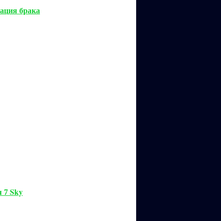
рация брака
ря
Sky
7