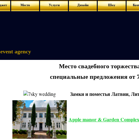
джет
Место
Услуги
Дизайн
Шоу
Кон
event agency
Место свадебного торжест
специальные предложения от
Замки и поместья Латвии, Ли
Apple manor & Garden Complex