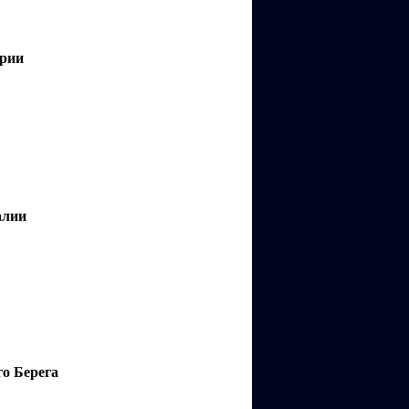
арии
алии
го Берега