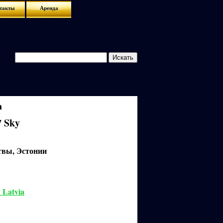
такты
Аренда
ва
Sky
7
твы, Эстонии
 Latvia