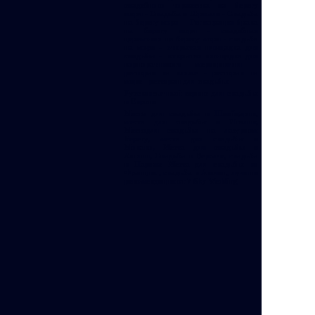
свадебного торжества на берегу
моря - Свадьба в Юрмале - Свадьба
на берегу моря - Регистрация брака
на берегу моря - свадебная
церемония на берегу моря - свадьба
на море - открытая площадка для
свадьбы - открытая площадка для
корпоративного мероприятия -
ресторан на пляже - ресторан на
море - ресторан для свадьбы
Русскоязычный сервис для свадьбы
в Европе
Места для свадьбы в Швейцарии,
места для свадьбы в Италии,
Местадля свадьбы на лазурном
Берегу, места для свадьбы в
Монако, Места для свадьбы в
Англии, Свадьба в Версале, свадьба
в Париже Места для свадьбы во
Франции , свадьба в Англии, лучшие
рекомендации от 7 Sky Wedding