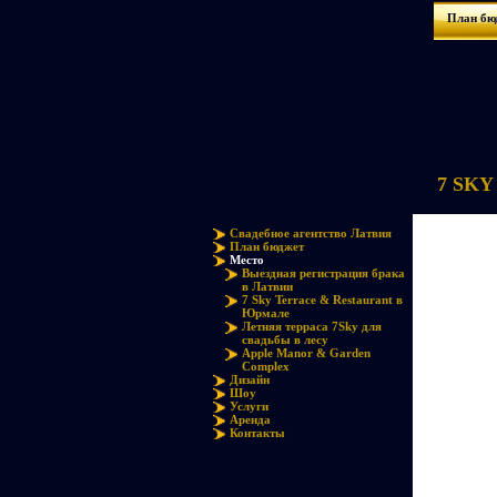
План бю
7 SKY 
Свадебное агентство Латвия
План бюджет
Место
Выездная регистрация брака
в Латвии
7 Sky Terrace & Restaurant в
Юрмале
Летняя терраса 7Sky для
свадьбы в лесу
Apple Manor & Garden
Complex
Дизайн
Шоу
Услуги
Аренда
Контакты
Замки и поместья для свадьбы
-Рестораны и банкетные залы -
Летняя терраса 7Sky - Место