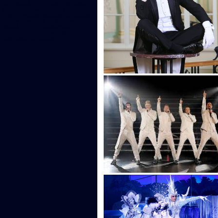
на свадьбу. Лучшие музыканты
Европы на свадьбу , шоу на свадьбу
7 sky . Лучшие ведущие на свадьбу ,
развлекательные программы на
свадьбу ,аниматоры и
координаторы на мероприятия , mini
stage show на свадьбу