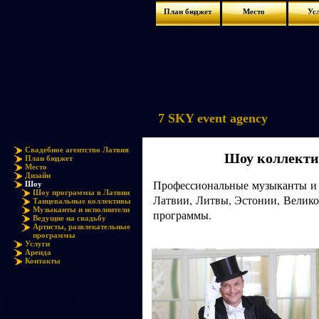
План бюджет
Место
Ус
7 SKY event agency
Свадебное агентство Латвия
Шоу коллекти
План бюджет
Место
Дизайн
Профессиональные музыканты и 
Шоу
Шоу программы в Латвии
Латвии, Литвы, Эстонии, Велик
Танцевальные коллективы
Музыканты и исполнители
программы.
Ведущие на свадьбу
Артисты, развлекательные
программы
Услуги
Аренда
Контакты
Шоу на свадьбу. Ведущие свадебных
мероприятий . Мастера церемоний
для мероприятий. Музыканты и
исполнители на свадьбу. Звезды на
свадебное мероприятие. Музыканты