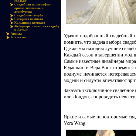
свадьбу
Свадебная полиграфия -
пригласительные и
атрибутика
Свадебные голуби
Сигарная комната
Кальянная комната
Фейерверк, салют на свадьбу
в Латвии
Аренда
Удачно подобранный свадебный на
Контакты
помнить, что задача выбора сваде
Эксклюзивные свадебные платья
Где же мы находим лучшие свадеб
Свадебные платья, свадебный
Каждый сезон в завершении модны
магазин 7 Sky Wedding. Смокинг к
свадьбе.
Самые известные дизайнеры мира, 
Юдашкин и Вера Ванг стремятся со
подиуме начинается непередаваем
модели и силуэты впечатляют зрит
Заказать эксклюзивное свадебное 
или Лондон, сопроводить невесту
Яркие и самые неповторимые сваде
Vera Wang.