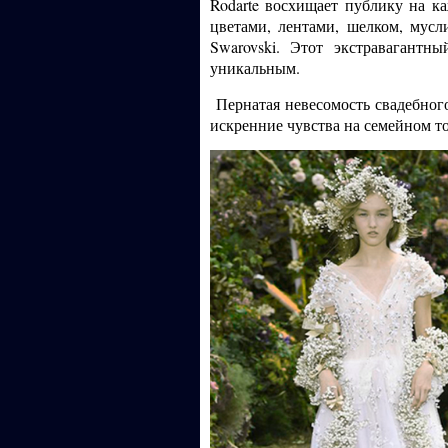
Rodarte восхищает публику на к
цветами, лентами, шелком, мус
Swarovski. Этот экстравагант
уникальным.
Пернатая невесомость свадебного
искренние чувства на семейном то