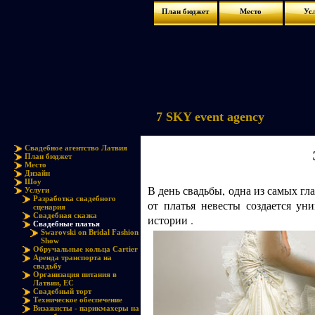
План бюджет
Место
Ус
7 SKY event agency
Свадебное агентство Латвия
План бюджет
Место
Дизайн
Шоу
В день свадьбы, одна из самых гл
Услуги
Разработка свадебного
от платья невесты создается у
сценария
Свадебная сказка
истории .
Свадебные платья
Swarovski on Bridal Fashion
Show
Обручальные кольца Cartier
Аренда транспорта на
свадьбу
Организация питания в
Латвии, ЕС
Свадебный торт
Техническое обеспечение
Визажисты - парикмахеры на