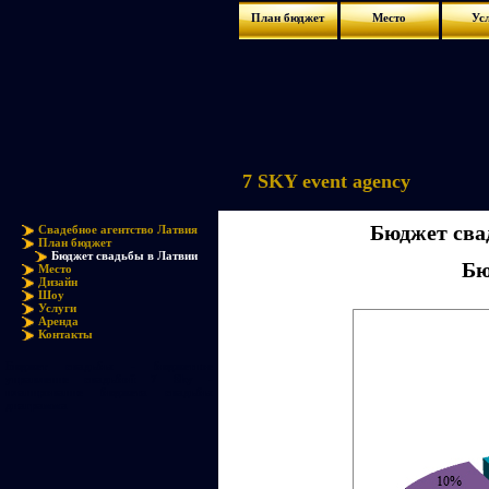
План бюджет
Место
Ус
7 SKY event agency
Бюджет сва
Свадебное агентство Латвия
План бюджет
Бюджет свадьбы в Латвии
Бю
Место
Дизайн
Шоу
Услуги
Аренда
Контакты
Бюджет свадьбы - бюджетное
управление свадьбой 7 Sky -
планирование бюджета свадьбы
диаграмма