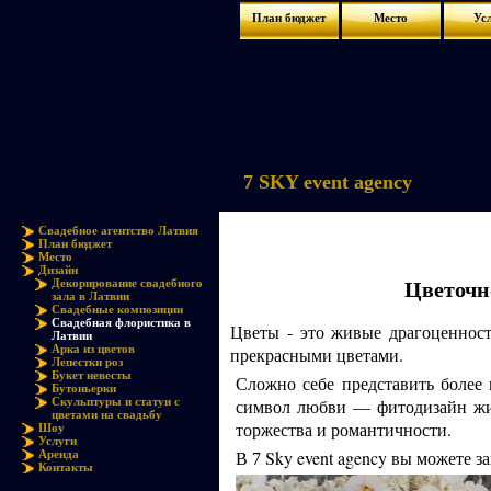
План бюджет
Место
Ус
7 SKY event agency
Свадебное агентство Латвия
План бюджет
Место
Дизайн
Цветочн
Декорирование свадебного
зала в Латвии
Свадебные композиции
Свадебная флористика в
Цветы - это живые драгоценнос
Латвии
Арка из цветов
прекрасными цветами.
Лепестки роз
Букет невесты
Сложно себе представить более
Бутоньерки
Скульптуры и статуи с
символ любви — фитодизайн жив
цветами на свадьбу
торжества и романтичности.
Шоу
Услуги
В
Sky event agency вы можете 
Аренда
7
Контакты