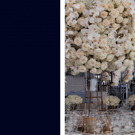
свадебная флористика, флористика
свадьбы, свадебная флористика,
оформление цветами свадьбы,
оформление зала цветами, флористы
Латвии, лучшие флористы Латвии,
лучшие флористы для свадьбы,
флористика, флористика,
флористика свадебная, флорист,
садебный флорист, свадьба, свадьба,
свадьба, флорист, свадебный
флорист, свадебные флористы,
флористы свадебные, свадебные
флористы, свадебная флористика