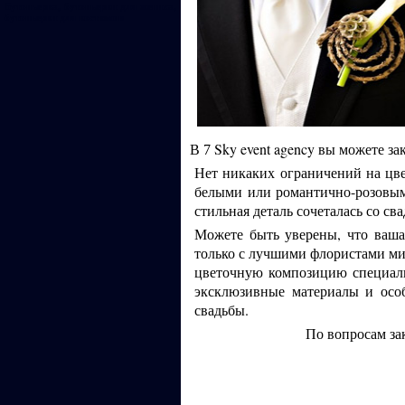
Бутоньерка, бутоньерки для жениха,
бутоньерки для костюмов
В
Sky event agency вы можете з
7
Нет никаких ограничений на цве
белыми или романтично-розовым
стильная деталь сочеталась со с
Можете быть уверены, что ваша
только с лучшими флористами ми
цветочную композицию специаль
эксклюзивные материалы и особ
свадьбы.
По вопросам за