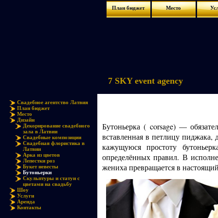
План бюджет
Место
Ус
7 SKY event agency
Свадебное агентство Латвия
План бюджет
Место
Дизайн
Бутоньерка ( corsage) — обязате
Декорирование свадебного
зала в Латвии
вставленная в петлицу пиджака, 
Свадебные композиции
Свадебная флористика в
кажущуюся простоту бутоньер
Латвии
Арка из цветов
определённых правил. В исполне
Лепестки роз
жениха превращается в настоящи
Букет невесты
Бутоньерки
Скульптуры и статуи с
цветами на свадьбу
Шоу
Услуги
Аренда
Контакты