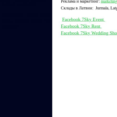
Реклама и маркетинг:
marketi
Аренда банкетного инвентаря и
декораций www.7skyrent.lv
Склады в Латвии: Jurmala, Lat
Event design - Floral design
Facebook 7Sky Event
-S
hop windows design -Set
decorator
Facebook 7Sky Rent
Facebook 7Sky Wedding Sh