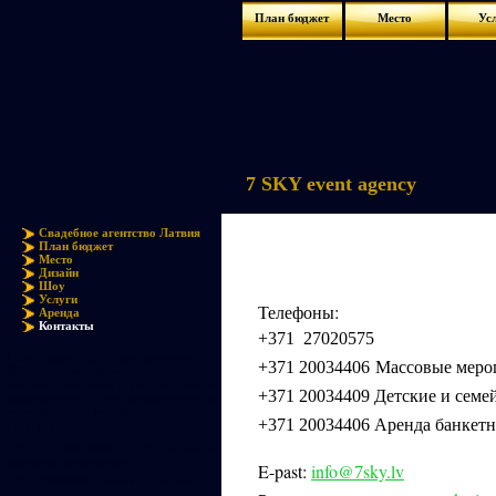
План бюджет
Место
Ус
7 SKY event agency
Свадебное агентство Латвия
План бюджет
Место
Дизайн
Шоу
Услуги
Телефоны:
Аренда
Контакты
+371 27020575
7 sky адрес , sia 7 sky контакты , 7
Массовые мероп
+371 20034406
SKY организация мероприятий , 7sky
детские праздники , 7sky массовые
Детские и семе
+371 20034409
мероприятия , 7 sky корпоративные
мероприятия , sevensky контакты
Аренда банкетн
+
371 20034406
+371 27020575
+371 20034406 Организация
массовых мероприятий
E-past:
info@
sky.lv
7
+371 20034409 Детские праздники