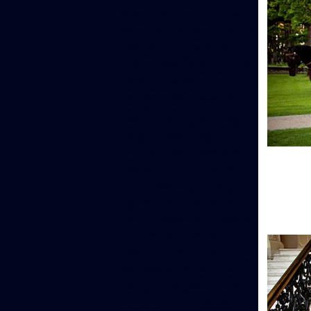
дёшево - это аксиома.
Клиенты 7 Sky это отлично понимают.
Другое дело, что не хочется
переплачивать там, где этого делать не
стоит. Для этого и нужен
профессиональный свадебный
организатор и координатор, который
не просто соберет для Вас розничные
услуги во едино, но и Владеет -
Производит комплекс услуг и
инвентаря необходимого для
серьезного свадебного мероприятия.
Свадьба, свадьбы, организация
свадьбы, услуги для свадьбы,
сценарий свадьбы, свадебный
сценарий, сценарий, свадьба, лучшая
садьба, салон свадебных услуг,
услуги для свадьбы, невеста, жених,
свидетели, пригласительные на
свадьбу, эксклюзивные
пригласительные, гостевая книга,
книга пожеланий, эксклюзивный
фотоальбом, свадебная атрибутика,
эксклюзивные пригласительные,
оформление зала, драпировка из
ткани, оформление праздника,
украшение праздника, украшение
зала, ресторан, рестораны Риги,
ресторан в Риге, ресторан для
свадьбы, банкет, банкетный зал,
банкетный зал на свадьбу, ресторан
для праздника, рестораны Рижского
района, гостиницы, замки, поместья,
замки в Риге, замок на свдаьбу,
Свадьба за рубежом, праздники,
частные и корпоративные
мероприятия, организация