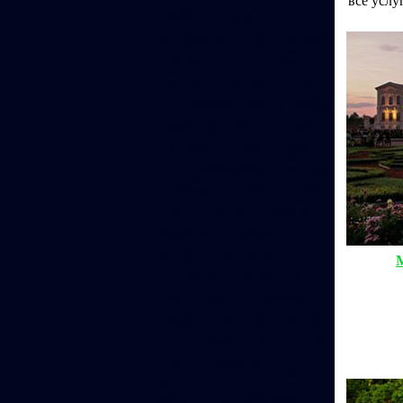
координация с компанией 7 Sky
Wedding. Самые изысканные
свадьбы в Швейцарии 7 Sky Swiss - 7
Sky Wedding Planner. Свадебная
организация и координация в
Швейцарии , Италии, Франции ,
Великобритании 7 Sky Swiss.
Организация свадьбы от 7 Sky -
Свадьба от кутюрье свадебных
услуг Wedding Design & Wedding
Planner 7 Sky, работа с лучшими
профессиональными артистами ,
изысканные декорации, флористика
и фитодизайн от известных мировых
флористов. Лучшние свадебные
услуги в Европе предоставляет 7 Sky.
Организация Вашей свадьбы
компанией 7 Sky в самых
изысканных замках и поместьях
Европы. Свадьба в Версале от
компании 7 Sky - гарантия
безупречного планирования, лучших
артистов и шеф поваров трех звезд
Мишлен. 7 Sky работает только с
профессиональными артистами и
шоу ведущими театра, кино, TV.
Сценарий свадьбы от 7Sky это
работа ведущих режисеров и
сценаристов театра и кино на Вашей
свадьбе. Самая большая база
свадебного инвентаря и декораций в
ЕC принадлежит компании 7 Sky
Rent. Декораторы 7 Sky - работа в
кино, TV, свадебные витрины для
торговых центоров и свадебных
магазинов.
Безупречная Свадьба не может стоит