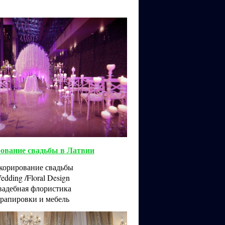
ование свадьбы в Латвии
корирование свадьбы
edding /Floral Design
вадебная флористика
рапировки и мебель