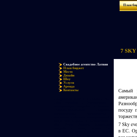
План бю
7 SKY 
Свадебное агентство Латвия
План бюджет
Место
Дизайн
Шоу
Услуги
Аренда
Самый р
Контакты
американ
Свадебные услуги в странах ЕС -
Разнообр
7Sky Wedding . Организация и
координация свадьбы в Европе .
посуду 
Профессиональные свадебные
организаторы - специалисты -
торжест
магистры в области коммуникаций в
индустрии отдыха и развлечений 7
Sky eve
7
Sky Event Agency. Идеальная
свадьба в Литве, Латвии Риге
в ЕС.
Ор
Юрмале на берегу моря в летнем
ресторане 7 Sky , планирование и
все услу