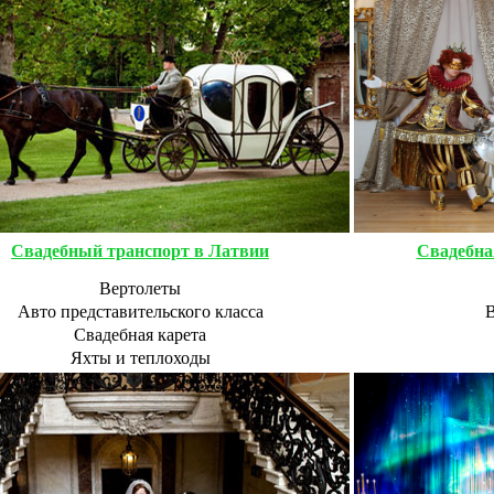
Свадебный транспорт в Латвии
Свадебна
Вертолеты
Авто представительского класса
В
Свадебная карета
Яхты и теплоходы