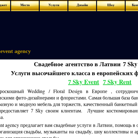
джет
Место
Услуги
Дизайн
Шоу
Кон
event agency
Свадебное
агентство в Латвии
Sky
7
Услуги высочайшего класса в европейских
Sky Event
Sky Rent
7
7
оскошный Wedding / Floral Design в Европе , сотрудни
скими фито-дизайнерами и флористами. Самая большая база бан
азную и модную мебель для торжеств, качественный банкетный
предоставляет
Sky своим клиентам. Лучшие костюмирован
7
ва.
nt agency предлагает вам свадебные услуги в Латвии, помощь в
ганизация свадьбы, музыканты на свадьбу, шоу коллективы и ар
ги для организации свадьбы .