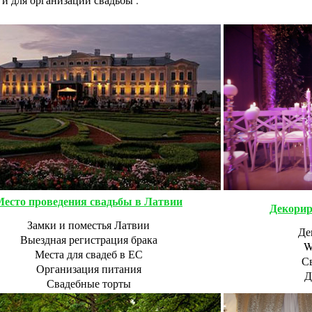
Место проведения свадьбы в Латвии
Декорир
Замки и поместья Латвии
Де
Выездная регистрация брака
W
Места для свадеб в ЕС
С
Организация питания
Д
Свадебные торты