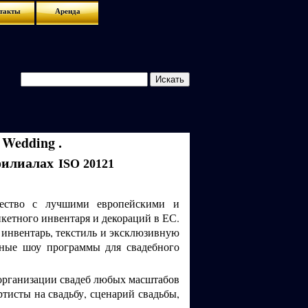
такты
Аренда
 Wedding .
 филиалах
ISO 20121
чество с лучшими европейскими и
кетного инвентаря и декораций в ЕС.
 инвентарь, текстиль и эксклюзивную
ные шоу программы для свадебного
 организации свадеб любых масштабов
тисты на свадьбу, сценарий свадьбы,