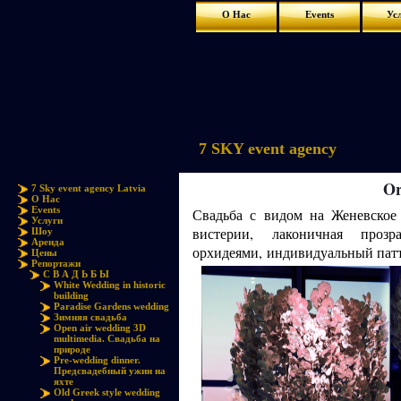
О Нас
Events
Ус
7 SKY event agency
Or
7 Sky event agency Latvia
О Нас
Events
Свадьба с видом на Женевское
Услуги
вистерии, лаконичная проз
Шоу
Аренда
орхидеями, индивидуальный патт
Цены
Репортажи
С В А Д Ь Б Ы
White Wedding in historic
building
Paradise Gardens wedding
Зимняя свадьба
Open air wedding 3D
multimedia. Свадьба на
природе
Pre-wedding dinner.
Предсвадебный ужин на
яхте
Old Greek style wedding