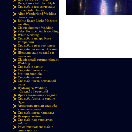
Reception - Art Deco Style
Свадьба в классическом
стиле Gala Dinner
Alice Wonderland Wedding
decoration
Baltic Beach Light Magenta
wedding
Classic Summer Wedding
7Sky Terrace Beach wedding
White wedding
Cвадьба в шатре Rose
Pompadour
Свадьба в розовом цвете
Свадьба на вилле Италии
Шотландская свадьба в
поместье
Classic small autumn elegant
Wedding
Свадьба в замке
Свадьба цвета ягод
Зимняя свадьба
Свадьба осенью
Свадьба цвета пепельной
розы
Hydrangea Wedding
_Свадьба Гортензий
Яркая малиновая свадьба
Свадьба Алисы в стране
Чудес
Аристократичная свадьба
в частном доме
Свадьба цвета лаванды
История любви
Свадьба под открытым
небом
Романтичная свадьба в
синих цветах