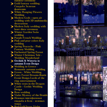
outdoor ceremony
Gold fantasy wedding.
Свадьба Золотая
фантазия.
White Hanging Flowers
Wedding
Modern Gods : open air
wedding with 3D multimedia
decorations
Modern Italy wedding with
laser show ceremony
Winter Garden Swiss
wedding
Purple French Wedding
Pink and pear colors Italy
wedding
Spring Peacocks - Pink
Fantasy Wedding
Enchanted Spring Forest
Winter Christmas Tale -
Wedding Wonderland
Orchids & Wisteria in
autumn Event Design
Wedding in Greece -
Romantic autumn wedding
Green - White Wedding
Fairy Forest Dreams-Rustic
Event Design-Lords of the
ring entertainment
White roses in the Dragon
Castle - Gothic Wedding
Design
Rose wedding
Violet Mystery of the Druids
Нежная гипсофиловая
свадьба в бело - зеленых
тонах
Red Gold Ivory Violet