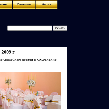
такты
Репортажи
Аренда
е
г
2009
ые свадебные детали и сохранение