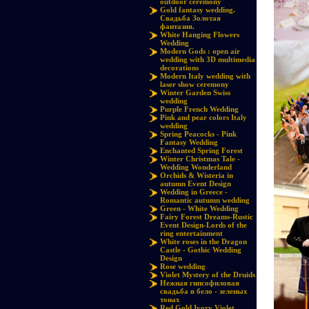
outdoor ceremony
Gold fantasy wedding.
Свадьба Золотая
фантазия.
White Hanging Flowers
Wedding
Modern Gods : open air
wedding with 3D multimedia
decorations
Modern Italy wedding with
laser show ceremony
Winter Garden Swiss
wedding
Purple French Wedding
Pink and pear colors Italy
wedding
Spring Peacocks - Pink
Fantasy Wedding
Enchanted Spring Forest
Winter Christmas Tale -
Wedding Wonderland
Orchids & Wisteria in
autumn Event Design
Wedding in Greece -
Romantic autumn wedding
Green - White Wedding
Fairy Forest Dreams-Rustic
Event Design-Lords of the
ring entertainment
White roses in the Dragon
Castle - Gothic Wedding
Design
Rose wedding
Violet Mystery of the Druids
Нежная гипсофиловая
свадьба в бело - зеленых
тонах
Red Gold Ivory Violet