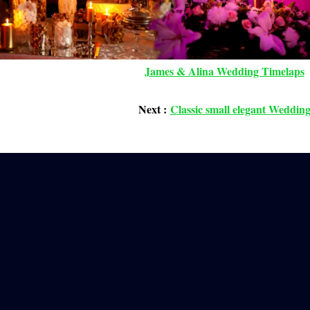
James & Alina Wedding Timelaps
Next :
Classic small elegant Weddin