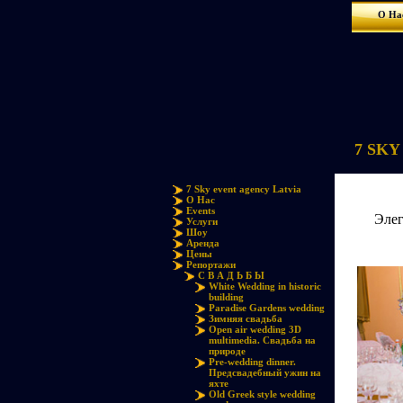
О На
7 SKY 
7 Sky event agency Latvia
О Нас
Events
Элег
Услуги
Шоу
Аренда
Цены
Репортажи
С В А Д Ь Б Ы
White Wedding in historic
building
Paradise Gardens wedding
Зимняя свадьба
Open air wedding 3D
multimedia. Свадьба на
природе
Pre-wedding dinner.
Предсвадебный ужин на
яхте
Old Greek style wedding