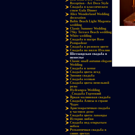
Reception - Art Deco Style
Свадьба в классическом
стиле Gala Dinner
Alice Wonderland Wedding
decoration
Baltic Beach Light Magenta
wedding
Classic Summer Wedding
7Sky Terrace Beach wedding
White wedding
Cвадьба в шатре Rose
Pompadour
Свадьба в розовом цвете
Свадьба на вилле Италии
Шотландская свадьба в
поместье
Classic small autumn elegant
Wedding
Свадьба в замке
Свадьба цвета ягод
Зимняя свадьба
Свадьба осенью
Свадьба цвета пепельной
розы
Hydrangea Wedding
_Свадьба Гортензий
Яркая малиновая свадьба
Свадьба Алисы в стране
Чудес
Аристократичная свадьба
в частном доме
Свадьба цвета лаванды
История любви
Свадьба под открытым
небом
Романтичная свадьба в
синих цветах