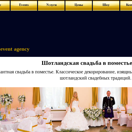
с
Events
Услуги
Цены
Шоу
Кон
event agency
Шотландская свадьба в поместь
антная свадьба в поместье. Классическое декорирование, изящн
шотландский свадебных традиций.