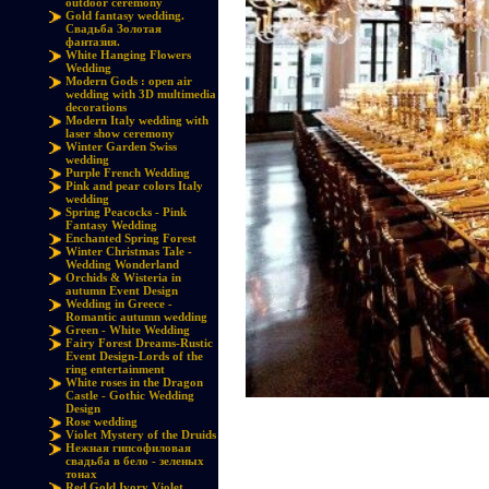
outdoor ceremony
Gold fantasy wedding.
Свадьба Золотая
фантазия.
White Hanging Flowers
Wedding
Modern Gods : open air
wedding with 3D multimedia
decorations
Modern Italy wedding with
laser show ceremony
Winter Garden Swiss
wedding
Purple French Wedding
Pink and pear colors Italy
wedding
Spring Peacocks - Pink
Fantasy Wedding
Enchanted Spring Forest
Winter Christmas Tale -
Wedding Wonderland
Orchids & Wisteria in
autumn Event Design
Wedding in Greece -
Romantic autumn wedding
Green - White Wedding
Fairy Forest Dreams-Rustic
Event Design-Lords of the
ring entertainment
White roses in the Dragon
Castle - Gothic Wedding
Design
Rose wedding
Violet Mystery of the Druids
Нежная гипсофиловая
свадьба в бело - зеленых
тонах
Red Gold Ivory Violet