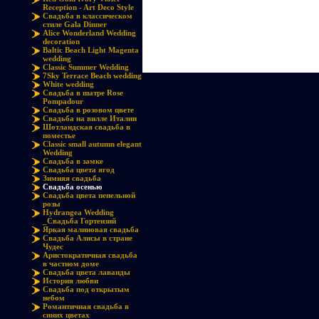
Reception - Art Deco Style
Свадьба в классическом
стиле Gala Dinner
Alice Wonderland Wedding
decoration
Baltic Beach Light Magenta
wedding
Classic Summer Wedding
7Sky Terrace Beach wedding
White wedding
Cвадьба в шатре Rose
Pompadour
Свадьба в розовом цвете
Свадьба на вилле Италии
Шотландская свадьба в
поместье
Classic small autumn elegant
Wedding
Свадьба в замке
Свадьба цвета ягод
Зимняя свадьба
Свадьба осенью
Свадьба цвета пепельной
розы
Hydrangea Wedding
_Свадьба Гортензий
Яркая малиновая свадьба
Свадьба Алисы в стране
Чудес
Аристократичная свадьба
в частном доме
Свадьба цвета лаванды
История любви
Свадьба под открытым
небом
Романтичная свадьба в
синих цветах