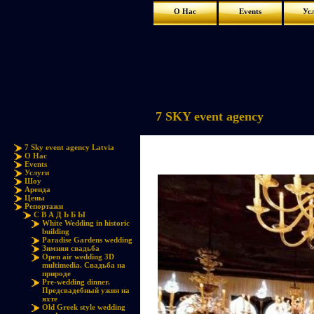
О Нас
Events
Ус
7 SKY event agency
7 Sky event agency Latvia
О Нас
Events
Услуги
Шоу
Аренда
Цены
Репортажи
С В А Д Ь Б Ы
White Wedding in historic
building
Paradise Gardens wedding
Зимняя свадьба
Open air wedding 3D
multimedia. Свадьба на
природе
Pre-wedding dinner.
Предсвадебный ужин на
яхте
Old Greek style wedding