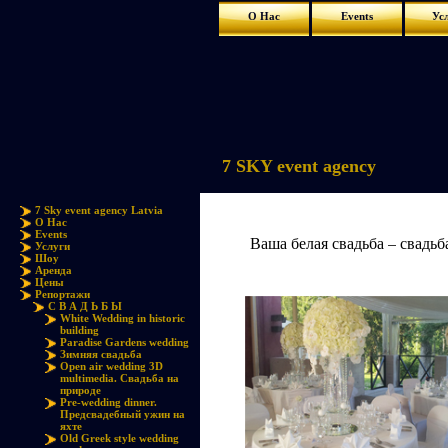
О Нас
Events
Ус
7 SKY event agency
7 Sky event agency Latvia
О Нас
Events
Ваша белая свадьба – свадьб
Услуги
Шоу
Аренда
Цены
Репортажи
С В А Д Ь Б Ы
White Wedding in historic
building
Paradise Gardens wedding
Зимняя свадьба
Open air wedding 3D
multimedia. Свадьба на
природе
Pre-wedding dinner.
Предсвадебный ужин на
яхте
Old Greek style wedding