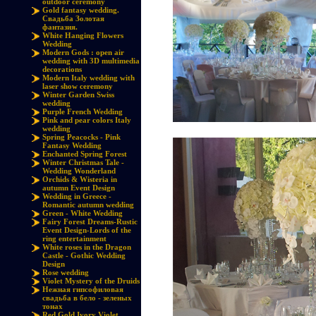
outdoor ceremony
Gold fantasy wedding.
Свадьба Золотая
фантазия.
White Hanging Flowers
Wedding
Modern Gods : open air
wedding with 3D multimedia
decorations
Modern Italy wedding with
laser show ceremony
Winter Garden Swiss
wedding
Purple French Wedding
Pink and pear colors Italy
wedding
Spring Peacocks - Pink
Fantasy Wedding
Enchanted Spring Forest
Winter Christmas Tale -
Wedding Wonderland
Orchids & Wisteria in
autumn Event Design
Wedding in Greece -
Romantic autumn wedding
Green - White Wedding
Fairy Forest Dreams-Rustic
Event Design-Lords of the
ring entertainment
White roses in the Dragon
Castle - Gothic Wedding
Design
Rose wedding
Violet Mystery of the Druids
Нежная гипсофиловая
свадьба в бело - зеленых
тонах
Red Gold Ivory Violet