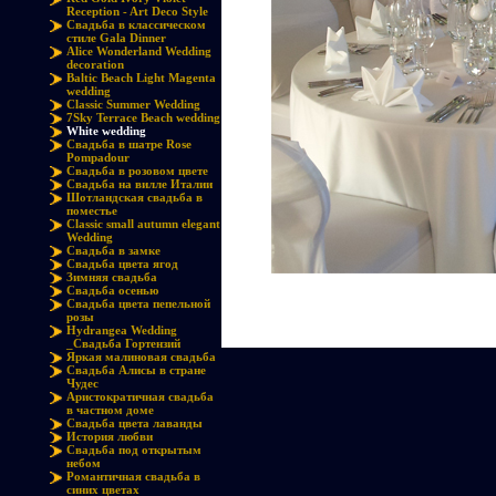
Reception - Art Deco Style
Свадьба в классическом
стиле Gala Dinner
Alice Wonderland Wedding
decoration
Baltic Beach Light Magenta
wedding
Classic Summer Wedding
7Sky Terrace Beach wedding
White wedding
Cвадьба в шатре Rose
Pompadour
Свадьба в розовом цвете
Свадьба на вилле Италии
Шотландская свадьба в
поместье
Classic small autumn elegant
Wedding
Свадьба в замке
Свадьба цвета ягод
Зимняя свадьба
Свадьба осенью
Свадьба цвета пепельной
розы
Hydrangea Wedding
_Свадьба Гортензий
Яркая малиновая свадьба
Свадьба Алисы в стране
Чудес
Аристократичная свадьба
в частном доме
Свадьба цвета лаванды
История любви
Свадьба под открытым
небом
Романтичная свадьба в
синих цветах