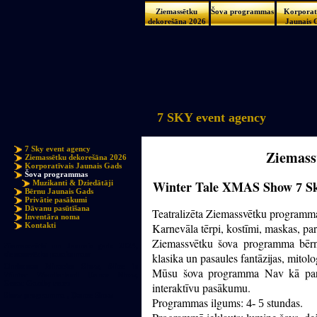
Ziemassētku
Šova programmas
Korporat
dekorešāna 2026
Jaunais 
7 SKY event agency
7 Sky event agency
Ziemass
Ziemassētku dekorešāna 2026
Korporatīvais Jaunais Gads
Šova programmas
Winter Tale XMAS Show
Sk
Muzikanti & Dziedātāji
7
Bērnu Jaunais Gads
Privātie pasākumi
Dāvanu pasūtīšana
Teatralizēta Ziemassvētku programm
Inventāra noma
Kontakti
Karnevāla tērpi, kostīmi, maskas, parū
Ziemassvētku šova programma bērni
Ziemassvētki un Jaunais gads 2024,
ziemassvētku pasakumam
klasika un pasaules fantāzijas, mitol
Christmas Miracles Show, Alice in
Mūsu šova programma Nav kā parast
Winter Wonderland Dance Show,
Great Gatsby retro
interaktīvu pasākumu.
Show programma , Dance Show
Programmas ilgums:
stundas.
4- 5