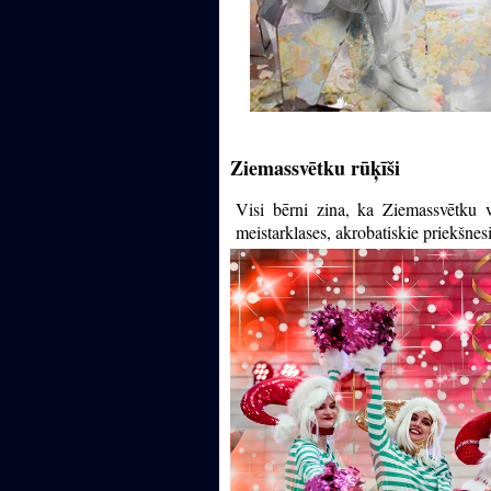
Ziemassvētku rūķīši
Visi bērni zina, ka Ziemassvētku 
meistarklases, akrobatiskie priekšnes