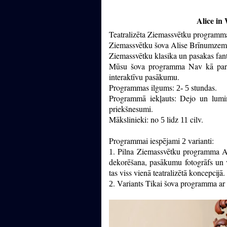
Alice i
Teatralizēta Ziemassvētku programm
Ziemassvētku šova Alise Brīnumzem
Ziemassvētku klasika un pasakas fant
Mūsu šova programma Nav kā parasti
interaktīvu pasākumu.
Programmas ilgums:
stundas.
2- 5
Programmā iekļauts: Dejo un lumin
priekšnesumi.
Mākslinieki: no
lidz
cilv.
5
11
Programmai iespējami
varianti:
2
. Pilna Ziemassvētku programma Al
1
dekorēšana, pasākumu fotogrāfs un 
tas viss vienā teatralizētā koncepcijā.
. Variants Tikai šova programma ar 
2