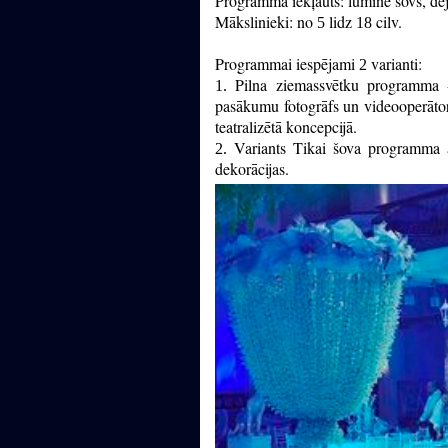
Programmā iekļauts: lumine šovs, dej
Mākslinieki: no
lidz
cilv.
5
18
Programmai iespējami
varianti:
2
Pilna ziemassvētku programma -
1.
pasākumu fotogrāfs un videooperātor
teatralizētā koncepcijā.
Variants Tikai šova programma a
2.
dekorācijas.