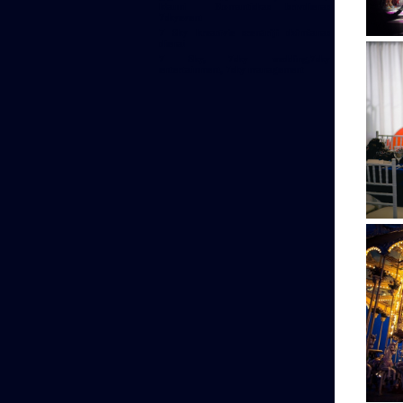
klauni Romantiskas brīvdienas
7skyevent
7 Sky kreatīvie scenāriji dzimšanas
dienai
7 Sky, 7sky wedding,7sky
entertainment, 7sky management