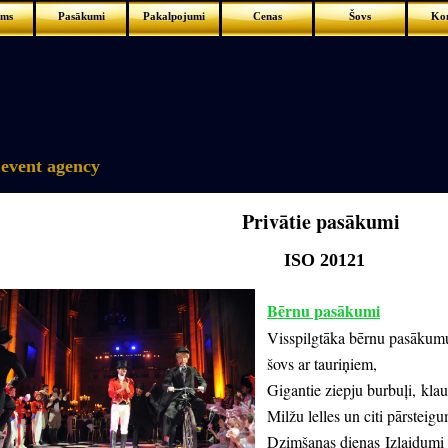
ums
Pasākumi
Pakalpojumi
Cenas
Šovs
Kon
event agency
Privātie pasākumi
ISO 20121
Bērnu pasākumi
Visspilgtāka bērnu pasāku
šovs ar tauriņiem,
Gigantie ziepju burbuļi,
klau
Milžu lelles un citi pārsteig
Dzimšanas dienas
Izlaidumi