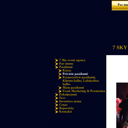
Par m
7 SKY 
7 Sky event agency
Par mums
Pasākumi
Kāzas
Privātie pasākumi
Korporatīvie pasākumi,
Klientu balles, Labdarības
balles
Masu pasākumi
Event Marketing & Promotion
Pakalpojumi
Šovs
Inventāra noma
Cenas
Reportāža
Kontakti
7 sky Bērnu pasākumi pasākumu
progrāmma , šovs ar tauriņiem ,
gigantie ziepju burbuļi , 7sky