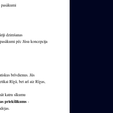
u pasākumi
āriji dzimšanas
u pasākumi pēc Jūsu koncepcija
iskus brīvdienus. Jūs
tikai Rīgā, bet arī aiz Rīgas,
āt
katru sīkumu
bas
priekšlikums
-
idejas
.