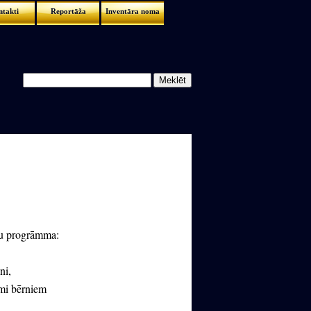
takti
Reportāža
Inventāra noma
mu progrāmma:
ni,
umi bērniem