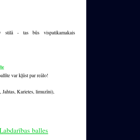
y stilā - tas būs vispatikamakais
te
līte var kļūst par reālo!
Jahtas, Karietes, limuzīni),
 Labdarības balles