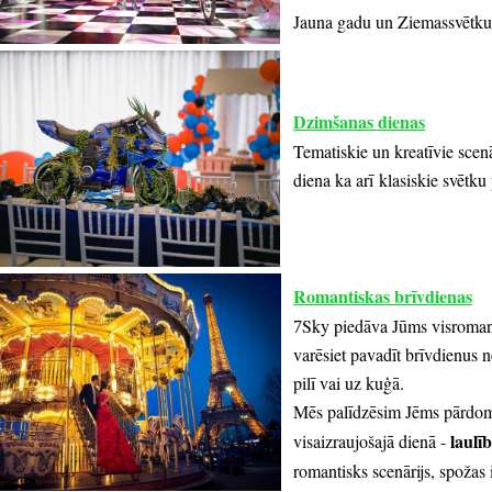
Jauna gadu un Ziemassvētk
Dzimšanas dienas
Tematiskie un kreatīvie scen
diena ka arī
klasiskie svētk
Romantiskas brīvdienas
Sky piedāva Jūms visromant
7
varēsiet pavadīt brīvdienus ne
pilī vai uz kuģā.
Mēs
palīdzēsim Jēms
pār
dom
laulī
vis
aizraujošajā dienā
-
romantisks
scenārijs
,
spožas 