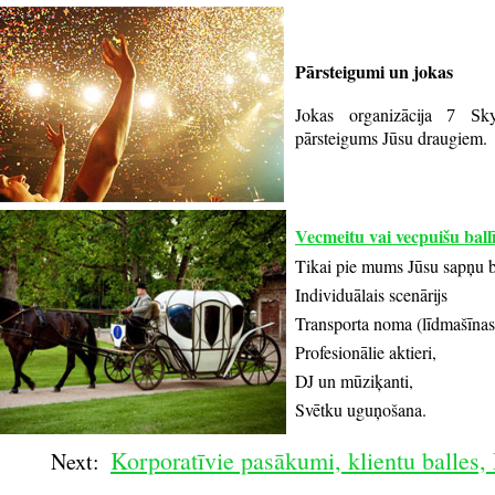
Pārsteigumi un jokas
Jokas organizācija
k
7 S
pārsteigums Jūsu draugiem.
Vecmeitu vai vecpuišu ballī
Tikai pie mums Jūsu sapņu bal
Individuālais scenārijs
Transporta noma (līdmašīnas, 
Profesionālie aktieri,
DJ un mūziķanti,
Svētku uguņošana.
Korporatīvie pasākumi,
klientu balles,
Next: