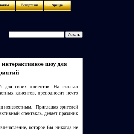
такты
Репортажи
Аренда
 интерактивное шоу для
риятий
й для своих клиентов. На сколько
астных клиентов, преподносит нечто
ред неизвестным. Приглашая зрителей
активный спектакль, делает праздник
впечатление, которое Вы никогда не