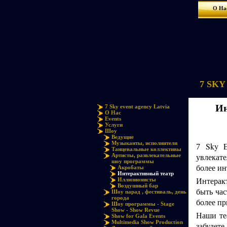
О На
7 SKY 
Ин
7 Sky event agency Latvia
О Нас
Events
Услуги
Шоу
Ведущие
Музыканты, исполнители
Sky E
7
Танцевальные коллективы
увлекат
Артисты, развлекательные
шоу программы
более ин
Акробаты
Интерактивный театр
Интеракт
Иллюзионисты
Воздушный бар
быть час
Шоу парад , фестиваль, день
города
более п
Шоу программы - Stage
Show - Show Revue
Наши те
Show for Gala Events
Multimedia Show Production
забудете.