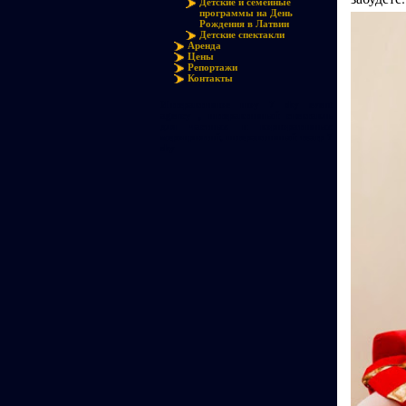
Детские и семейные
программы на День
Рождения в Латвии
Детские спектакли
Аренда
Цены
Репортажи
Контакты
Интерактивное шоу 7 sky event
agency , интерактивный спектакль
для частных и корпоративных
мероприятий, интерактивный театр 7
sky