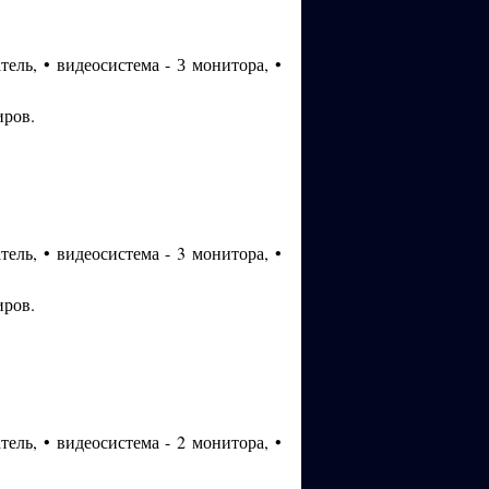
ель, • видеосистема -
монитора, •
3
иров.
ель, • видеосистема - 3 монитора, •
иров.
ель, • видеосистема - 2 монитора, •