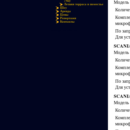
7Sky
Mодель 
Летняя терраса в поместье
Шоу
Количе
Аренда
Цены
Компле
Репортажи
Контакты
микроф
По запр
аренда автобусов
Для ус
SCANI
Mодель 
Количе
Компле
микроф
По запр
Для ус
SCANI
Mодель 
Количе
Компле
микроф