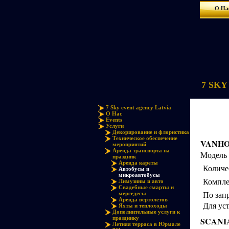
О На
7 SKY 
7 Sky event agency Latvia
О Нас
Events
Услуги
Декорирование и флористика
Техническое обеспечение
VANH
мероприятий
Аренда транспорта на
Mодель
праздник
Аренда кареты
Количе
Автобусы и
микроавтобусы
Комплек
Лимузины и авто
Свадебные смарты и
По запр
мерседесы
Аренда вертолетов
Для ус
Яхты и теплоходы
Дополнительные услуги к
празднику
SCANI
Летняя терраса в Юрмале