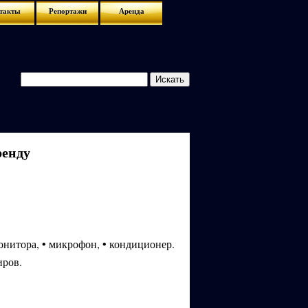
такты
Репортажи
Аренда
ренду
онитора, • микрофон, • кондиционер.
иров.