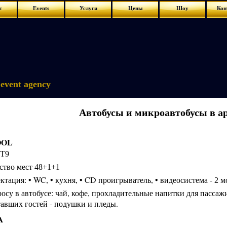
с
Events
Услуги
Цены
Шоу
Кон
event agency
Автобусы и микроавтобусы в а
OOL
T9
ство мест
48+1+1
тация: • WC, • кухня, • CD проигрыватель, • видеосистема -
м
2
осу в автобусе: чай, кофе, прохладительные напитки для пассаж
тавших гостей - подушки и пледы.
A