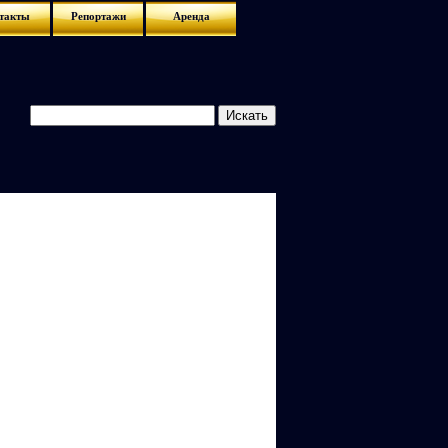
такты
Репортажи
Аренда