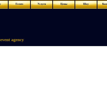
с
Events
Услуги
Цены
Шоу
Кон
event agency