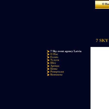
О На
7 SKY 
7 Sky event agency Latvia
О Нас
Events
Услуги
Шоу
Аренда
Цены
Репортажи
Контакты