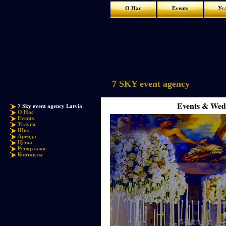
О Нас
Events
Ус
7 SKY event agency
Events & W
7 Sky event agency Latvia
О Нас
Events
Услуги
Шоу
Аренда
Цены
Репортажи
Контакты
7 Sky 7 Sky Event Agency 7Sky
Wedding 7Sky Entertainment 7Sky
Shop 7Sky Swiss
Свадьба в Латвии