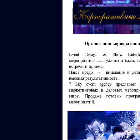
Организация корпоратив
Event Design & Show Entertai
мероприятия, гала ужины и балы, т
встречи и приемы.
Наше кредо - внимание к деталя
высокая результативность.
Sky event agency предлагает
7
маркетинговых и деловых меропр
миру. Продажа готовых програ
мероприятий.